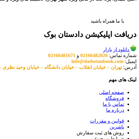
با ما همراه باشید
دریافت اپلیکیشن دادستان بوک
دانلود از بازار
شماره تماس:
02166482026
و
02166481671
ایمیل:
info@dadsetanbook.com
آدرس:
تهران – خیابان انقلاب – خیابان دانشگاه – خیابان وحید نظری – پلاک 49 واحد 3 کد پستی: 10
لینک های مهم
صفحه اصلی
فروشگاه
تماس با ما
درباره ما
قوانین و مقررات
ناشرین
روش های ثبت سفارش
شرایط مرجوعی