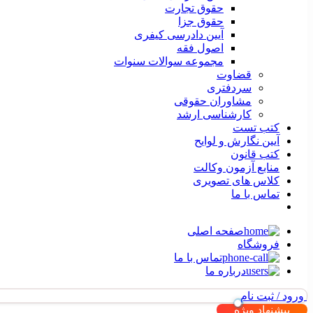
حقوق تجارت
حقوق جزا
آیین دادرسی کیفری
اصول فقه
مجموعه سوالات سنوات
قضاوت
سردفتری
مشاوران حقوقی
کارشناسی ارشد
کتب تست
آیین نگارش و لوایح
کتب قانون
منابع آزمون وکالت
کلاس های تصویری
تماس با ما
صفحه اصلی
فروشگاه
تماس با ما
درباره ما
ورود / ثبت نام
پیشنهاد ویژه