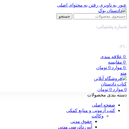
عبور به ناوبری
رفتن به محتوای اصلی
جستجو
شماره پشتیبانی:
-۰۲۱
0
علاقه مندی
0
مقایسه
0
موارد
0
تومان
منو
0
موارد
0
تومان
دسته بندی محصولات
صفحه اصلی
کتب آزمونی و منابع کمکی
وکالت
حقوق مدنی
آیین دادرسی مدنی